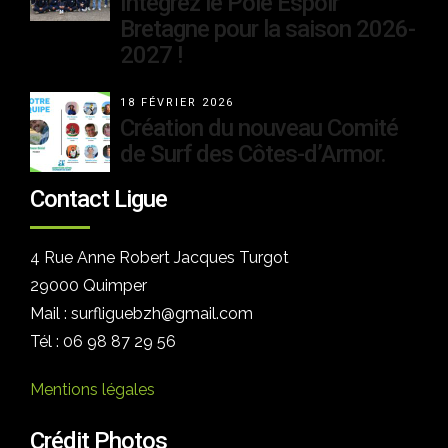
Intégrez le Pôle Espoir
Bretagne pour la saison 2026-
2027 !
18 FÉVRIER 2026
Création du nouveau Comité
de Surf des Côtes-d’Armor.
Contact Ligue
4 Rue Anne Robert Jacques Turgot
29000 Quimper
Mail : surfliguebzh@gmail.com
Tél : 06 98 87 29 56
Mentions légales
Crédit Photos