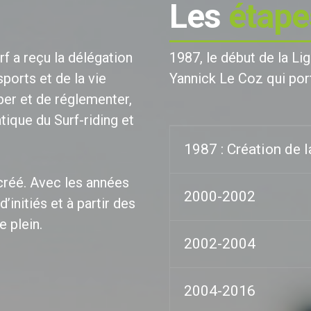
Les
étape
f a reçu la délégation
1987, le début de la Li
ports et de la vie
Yannick Le Coz qui port
per et de réglementer,
que du Surf-riding et
1987 : Création de l
créé. Avec les années
2000-2002
’initiés et à partir des
e plein.
2002-2004
2004-2016