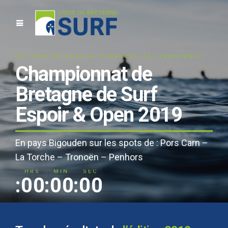
Du lundi 26 août au dimanche 1er septembre
Championnat de
Bretagne de Surf
Espoir & Open 2019
En pays Bigouden sur les spots de : Pors Carn –
0
0
0
0
0
0
La Torche – Tronoën – Penhors
HRS
MIN
SEC
:
0
0
:
0
0
:
0
0