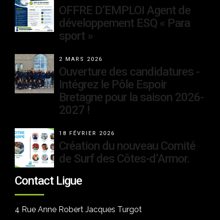
OFFRE D’EMPLOI Agent de
développement ESQ « Para
sport »
2 MARS 2026
Ouverture des candidatures -
Intégrez le Pôle Espoir
Bretagne pour la saison 2026-
2027 !
18 FÉVRIER 2026
Création du nouveau Comité
de Surf des Côtes-d’Armor.
Contact Ligue
4 Rue Anne Robert Jacques Turgot