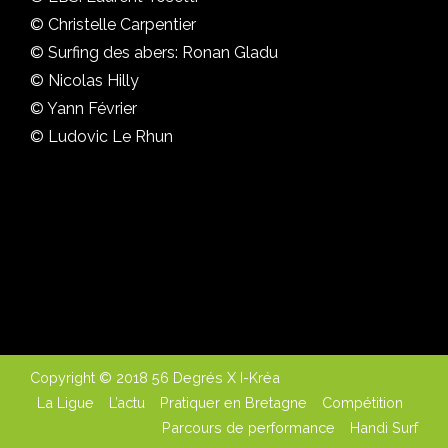
© Christelle Carpentier
© Surfing des abers: Ronan Gladu
© Nicolas Hilly
© Yann Février
© Ludovic Le Rhun
Copyright © 2018 56 Degrés X I-Kréa
La Ligue
L’actu
Pratiquer en Bretagne
Compétition
Parcours de performance
Handi Surf