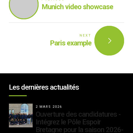
Munich video showcase
NEXT
Paris example
Les dernières actualités
2 MARS 2026
Ouverture des candidatures -
Intégrez le Pôle Espoir
Bretagne pour la saison 2026-