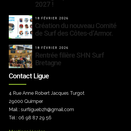
2027 !
18 FÉVRIER 2026
Création du nouveau Comité
de Surf des Côtes-d’Armor.
18 FÉVRIER 2026
Rentrée filière SHN Surf
Bretagne
Contact Ligue
4 Rue Anne Robert Jacques Turgot
29000 Quimper
Mail : surfliguebzh@gmail.com
Tél : 06 98 87 29 56