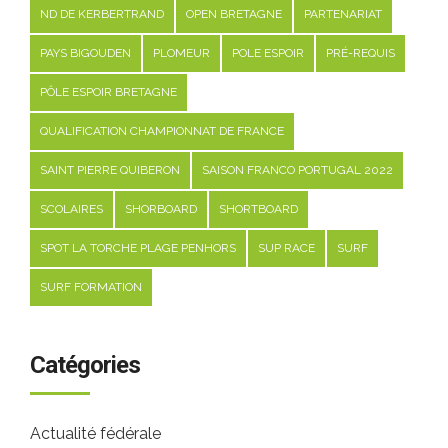
ND DE KERBERTRAND
OPEN BRETAGNE
PARTENARIAT
PAYS BIGOUDEN
PLOMEUR
POLE ESPOIR
PRÉ-REQUIS
PÔLE ESPOIR BRETAGNE
QUALIFICATION CHAMPIONNAT DE FRANCE
SAINT PIERRE QUIBERON
SAISON FRANCO PORTUGAL 2022
SCOLAIRES
SHORBOARD
SHORTBOARD
SPOT LA TORCHE PLAGE PENHORS
SUP RACE
SURF
SURF FORMATION
Catégories
Actualité fédérale