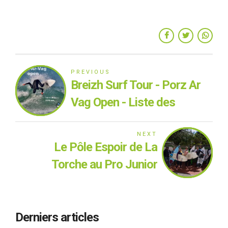
PREVIOUS
Breizh Surf Tour - Porz Ar
Vag Open - Liste des
qualifiés et informations
sur la compétition
NEXT
Le Pôle Espoir de La
Torche au Pro Junior
Espinho - Article 1 : les 4
premiers jours!
Derniers articles