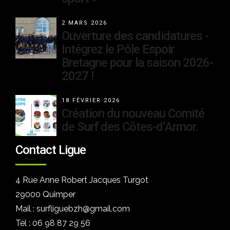
2 MARS 2026
Ouverture des candidatures -
Intégrez le Pôle Espoir
Bretagne pour la saison 2026-
2027 !
18 FÉVRIER 2026
Création du nouveau Comité
de Surf des Côtes-d’Armor.
Contact Ligue
4 Rue Anne Robert Jacques Turgot
29000 Quimper
Mail : surfliguebzh@gmail.com
Tél : 06 98 87 29 56