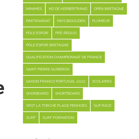
MINIMES
ND DE KERBERTRAND
OPEN BRETAGNE
PARTENARIAT
PAYS BIGOUDEN
PLOMEUR
POLE ESPOIR
PRÉ-REQUIS
PÔLE ESPOIR BRETAGNE
QUALIFICATION CHAMPIONNAT DE FRANCE
SAINT PIERRE QUIBERON
e
SAISON FRANCO PORTUGAL 2022
SCOLAIRES
SHORBOARD
SHORTBOARD
SPOT LA TORCHE PLAGE PENHORS
SUP RACE
SURF
SURF FORMATION