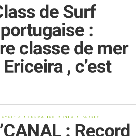
lass de Surf
portugaise :
re classe de mer
Ericeira , c’est
CYCLE 3
FORMATION
INFO
PADDLE
’CANAL : Record