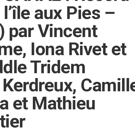
 l’île aux Pies –
) par Vincent
me, Iona Rivet et
ddle Tridem
 Kerdreux, Camill
a et Mathieu
tier