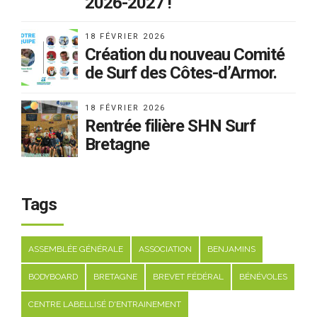
2026-2027 !
18 FÉVRIER 2026
Création du nouveau Comité
de Surf des Côtes-d’Armor.
18 FÉVRIER 2026
Rentrée filière SHN Surf
Bretagne
Tags
ASSEMBLÉE GÉNÉRALE
ASSOCIATION
BENJAMINS
BODYBOARD
BRETAGNE
BREVET FÉDÉRAL
BÉNÉVOLES
CENTRE LABELLISÉ D'ENTRAINEMENT