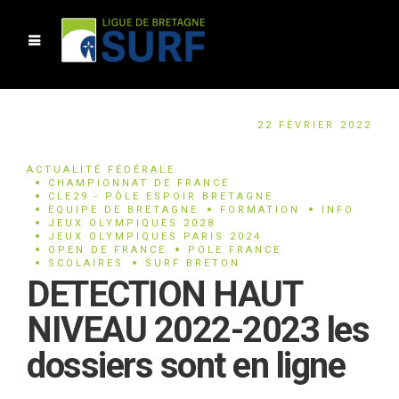
22 FÉVRIER 2022
ACTUALITÉ FÉDÉRALE
CHAMPIONNAT DE FRANCE
CLE29 - PÔLE ESPOIR BRETAGNE
EQUIPE DE BRETAGNE
FORMATION
INFO
JEUX OLYMPIQUES 2028
JEUX OLYMPIQUES PARIS 2024
OPEN DE FRANCE
POLE FRANCE
SCOLAIRES
SURF BRETON
DETECTION HAUT
NIVEAU 2022-2023 les
dossiers sont en ligne