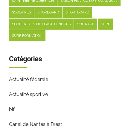
SAINT PIERRE QUIBERON
SAISON FRANCO PORTUGAL 2022
SCOLAIRES
SHORBOARD
SHORTBOARD
SPOT LA TORCHE PLAGE PENHORS
SUP RACE
SURF
SURF FORMATION
Catégories
Actualité fédérale
Actualité sportive
bif
Canal de Nantes à Brest