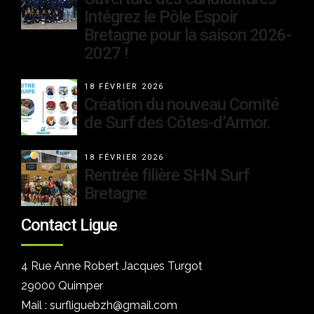
Intégrez le Pôle Espoir
Bretagne pour la saison 2026-
2027 !
18 FÉVRIER 2026
Création du nouveau Comité
de Surf des Côtes-d’Armor.
18 FÉVRIER 2026
Rentrée filière SHN Surf
Bretagne
Contact Ligue
4 Rue Anne Robert Jacques Turgot
29000 Quimper
Mail : surfliguebzh@gmail.com