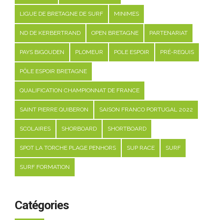
LIGUE DE BRETAGNE DE SURF
MINIMES
ND DE KERBERTRAND
OPEN BRETAGNE
PARTENARIAT
PAYS BIGOUDEN
PLOMEUR
POLE ESPOIR
PRÉ-REQUIS
PÔLE ESPOIR BRETAGNE
QUALIFICATION CHAMPIONNAT DE FRANCE
SAINT PIERRE QUIBERON
SAISON FRANCO PORTUGAL 2022
SCOLAIRES
SHORBOARD
SHORTBOARD
SPOT LA TORCHE PLAGE PENHORS
SUP RACE
SURF
SURF FORMATION
Catégories