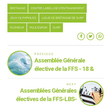
BRETAGNE
CENTRE LABELLISÉ D'ENTRAINEMENT
JEUX OLYMPIQUES
LIGUE DE BRETAGNE DE SURF
PLOMEUR
POLE ESPOIR
SURF
PREVIOUS
Assemblée Générale
élective de la FFS - 18 &
19 décembre 2020
NEXT
Assemblées Générales
électives de la FFS-LBS-
Comités & Clubs - Le point