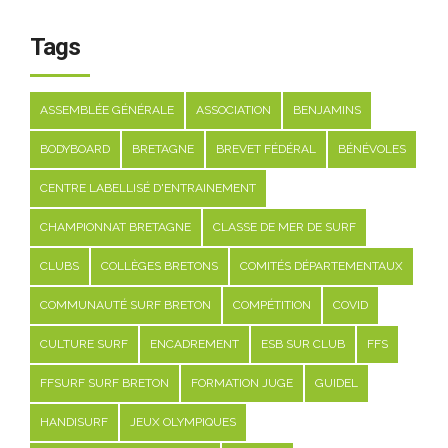
Tags
ASSEMBLÉE GÉNÉRALE
ASSOCIATION
BENJAMINS
BODYBOARD
BRETAGNE
BREVET FÉDÉRAL
BÉNÉVOLES
CENTRE LABELLISÉ D'ENTRAINEMENT
CHAMPIONNAT BRETAGNE
CLASSE DE MER DE SURF
CLUBS
COLLÈGES BRETONS
COMITÉS DÉPARTEMENTAUX
COMMUNAUTÉ SURF BRETON
COMPÉTITION
COVID
CULTURE SURF
ENCADREMENT
ESB SUR CLUB
FFS
FFSURF SURF BRETON
FORMATION JUGE
GUIDEL
HANDISURF
JEUX OLYMPIQUES