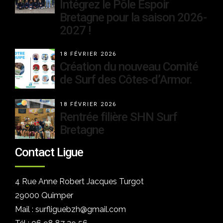
Intégrez le Pôle Espoir
Bretagne pour la saison 2026-
2027 !
18 FÉVRIER 2026
Création du nouveau Comité
de Surf des Côtes-d’Armor.
18 FÉVRIER 2026
Rentrée filière SHN Surf
Bretagne
Contact Ligue
4 Rue Anne Robert Jacques Turgot
29000 Quimper
Mail : surfliguebzh@gmail.com