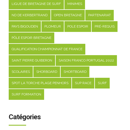
LIGUE DE BRETAGNE DE SURF
MINIMES
ND DE KERBERTRAND
OPEN BRETAGNE
PARTENARIAT
PAYS BIGOUDEN
PLOMEUR
POLE ESPOIR
PRÉ-REQUIS
PÔLE ESPOIR BRETAGNE
QUALIFICATION CHAMPIONNAT DE FRANCE
SAINT PIERRE QUIBERON
SAISON FRANCO PORTUGAL 2022
SCOLAIRES
SHORBOARD
SHORTBOARD
SPOT LA TORCHE PLAGE PENHORS
SUP RACE
SURF
SURF FORMATION
Catégories