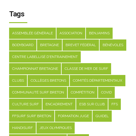
Tags
ASSEMBLÉE GÉNÉRALE
ASSOCIATION
BENJAMINS
BODYBOARD
BRETAGNE
BREVET FÉDÉRAL
BÉNÉVOLES
CENTRE LABELLISÉ D'ENTRAINEMENT
CHAMPIONNAT BRETAGNE
CLASSE DE MER DE SURF
CLUBS
COLLÈGES BRETONS
COMITÉS DÉPARTEMENTAUX
COMMUNAUTÉ SURF BRETON
COMPÉTITION
COVID
CULTURE SURF
ENCADREMENT
ESB SUR CLUB
FFS
FFSURF SURF BRETON
FORMATION JUGE
GUIDEL
HANDISURF
JEUX OLYMPIQUES