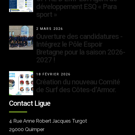
développement ESQ « Para
sport »
2 MARS 2026
Ouverture des candidatures -
Intégrez le Pôle Espoir
Bretagne pour la saison 2026-
2027 !
18 FÉVRIER 2026
Création du nouveau Comité
de Surf des Côtes-d’Armor.
Contact Ligue
4 Rue Anne Robert Jacques Turgot
29000 Quimper