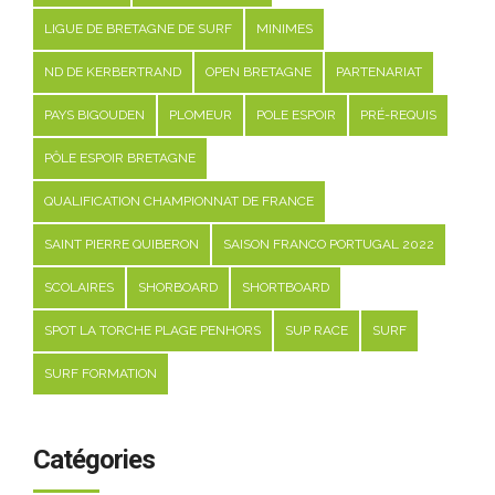
LIGUE DE BRETAGNE DE SURF
MINIMES
ND DE KERBERTRAND
OPEN BRETAGNE
PARTENARIAT
PAYS BIGOUDEN
PLOMEUR
POLE ESPOIR
PRÉ-REQUIS
PÔLE ESPOIR BRETAGNE
QUALIFICATION CHAMPIONNAT DE FRANCE
SAINT PIERRE QUIBERON
SAISON FRANCO PORTUGAL 2022
SCOLAIRES
SHORBOARD
SHORTBOARD
SPOT LA TORCHE PLAGE PENHORS
SUP RACE
SURF
SURF FORMATION
Catégories