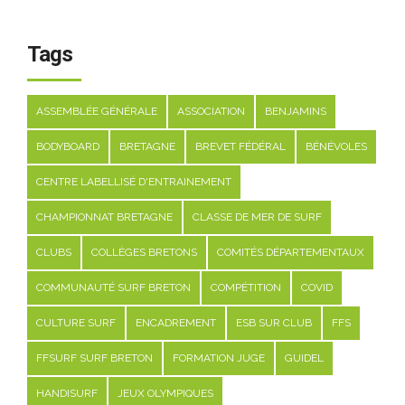
Tags
ASSEMBLÉE GÉNÉRALE
ASSOCIATION
BENJAMINS
BODYBOARD
BRETAGNE
BREVET FÉDÉRAL
BÉNÉVOLES
CENTRE LABELLISÉ D'ENTRAINEMENT
CHAMPIONNAT BRETAGNE
CLASSE DE MER DE SURF
CLUBS
COLLÈGES BRETONS
COMITÉS DÉPARTEMENTAUX
COMMUNAUTÉ SURF BRETON
COMPÉTITION
COVID
CULTURE SURF
ENCADREMENT
ESB SUR CLUB
FFS
FFSURF SURF BRETON
FORMATION JUGE
GUIDEL
HANDISURF
JEUX OLYMPIQUES