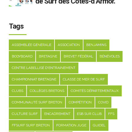
de Surf des Côtes-d’Armor.
Tags
ASSEMBLÉE GÉNÉRALE
ASSOCIATION
BENJAMINS
BODYBOARD
BRETAGNE
BREVET FÉDÉRAL
BÉNÉVOLES
CENTRE LABELLISÉ D'ENTRAINEMENT
CHAMPIONNAT BRETAGNE
CLASSE DE MER DE SURF
CLUBS
COLLÈGES BRETONS
COMITÉS DÉPARTEMENTAUX
COMMUNAUTÉ SURF BRETON
COMPÉTITION
COVID
CULTURE SURF
ENCADREMENT
ESB SUR CLUB
FFS
FFSURF SURF BRETON
FORMATION JUGE
GUIDEL