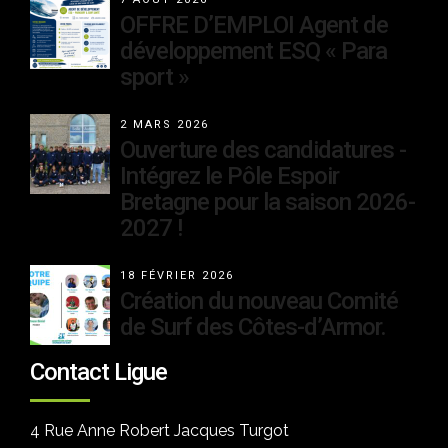
OFFRE D’EMPLOI Agent de
développement ESQ « Para
sport »
2 MARS 2026
Ouverture des candidatures -
Intégrez le Pôle Espoir
Bretagne pour la saison 2026-
2027 !
18 FÉVRIER 2026
Création du nouveau Comité
de Surf des Côtes-d’Armor.
Contact Ligue
4 Rue Anne Robert Jacques Turgot