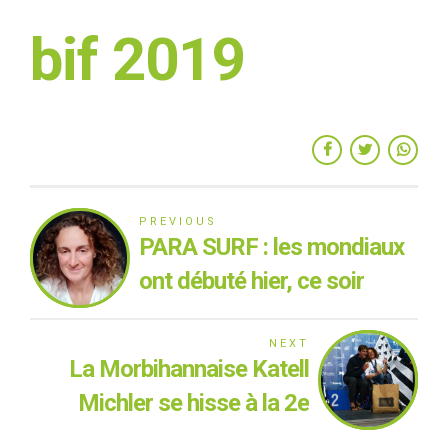
bif 2019
PREVIOUS
PARA SURF : les mondiaux
ont débuté hier, ce soir
tous nos regards se fixent
sur la morbihannaise Katell
NEXT
La Morbihannaise Katell
Michler !
Michler se hisse à la 2e
place mondiale aux