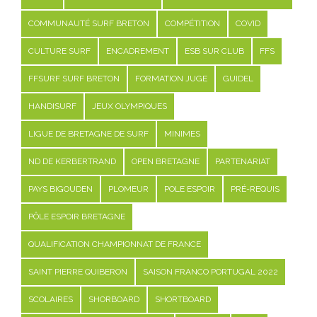
COMMUNAUTÉ SURF BRETON
COMPÉTITION
COVID
CULTURE SURF
ENCADREMENT
ESB SUR CLUB
FFS
FFSURF SURF BRETON
FORMATION JUGE
GUIDEL
HANDISURF
JEUX OLYMPIQUES
LIGUE DE BRETAGNE DE SURF
MINIMES
ND DE KERBERTRAND
OPEN BRETAGNE
PARTENARIAT
PAYS BIGOUDEN
PLOMEUR
POLE ESPOIR
PRÉ-REQUIS
PÔLE ESPOIR BRETAGNE
QUALIFICATION CHAMPIONNAT DE FRANCE
SAINT PIERRE QUIBERON
SAISON FRANCO PORTUGAL 2022
SCOLAIRES
SHORBOARD
SHORTBOARD