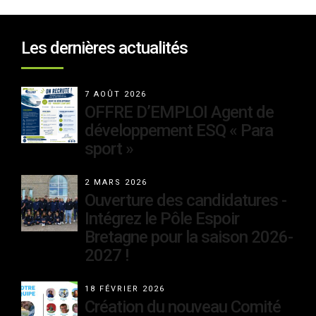
Les dernières actualités
7 AOÛT 2026
OFFRE D’EMPLOI Agent de
développement ESQ « Para
sport »
2 MARS 2026
Ouverture des candidatures -
Intégrez le Pôle Espoir
Bretagne pour la saison 2026-
2027 !
18 FÉVRIER 2026
Création du nouveau Comité