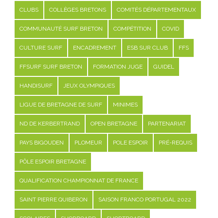
CLUBS
COLLÈGES BRETONS
COMITÉS DÉPARTEMENTAUX
COMMUNAUTÉ SURF BRETON
COMPÉTITION
COVID
CULTURE SURF
ENCADREMENT
ESB SUR CLUB
FFS
FFSURF SURF BRETON
FORMATION JUGE
GUIDEL
HANDISURF
JEUX OLYMPIQUES
LIGUE DE BRETAGNE DE SURF
MINIMES
ND DE KERBERTRAND
OPEN BRETAGNE
PARTENARIAT
PAYS BIGOUDEN
PLOMEUR
POLE ESPOIR
PRÉ-REQUIS
PÔLE ESPOIR BRETAGNE
QUALIFICATION CHAMPIONNAT DE FRANCE
SAINT PIERRE QUIBERON
SAISON FRANCO PORTUGAL 2022