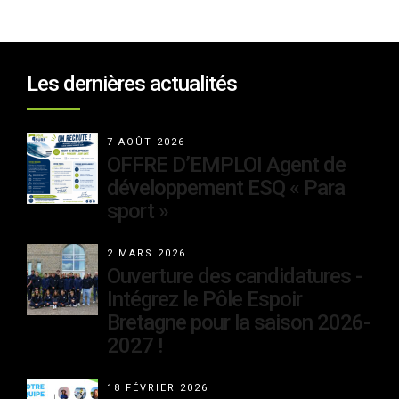
Les dernières actualités
7 AOÛT 2026
OFFRE D’EMPLOI Agent de
développement ESQ « Para
sport »
2 MARS 2026
Ouverture des candidatures -
Intégrez le Pôle Espoir
Bretagne pour la saison 2026-
2027 !
18 FÉVRIER 2026