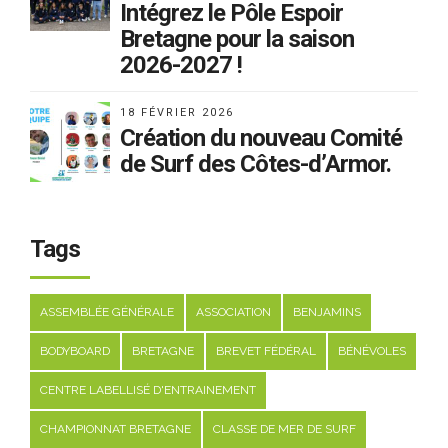
Intégrez le Pôle Espoir
Bretagne pour la saison
2026-2027 !
18 FÉVRIER 2026
Création du nouveau Comité
de Surf des Côtes-d’Armor.
Tags
ASSEMBLÉE GÉNÉRALE
ASSOCIATION
BENJAMINS
BODYBOARD
BRETAGNE
BREVET FÉDÉRAL
BÉNÉVOLES
CENTRE LABELLISÉ D'ENTRAINEMENT
CHAMPIONNAT BRETAGNE
CLASSE DE MER DE SURF