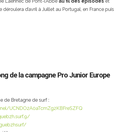
ée Laennec de Pont-l’Abbé
au fil des épisodes
et
 déroulera d’avril à Juillet au Portugal, en France puis
long de la campagne Pro Junior Europe
 de Bretagne de surf :
hannel/UCNDO2A0aTcmZg2KBFreSZFQ
uebzh.surf.9/
guebzhsurf/