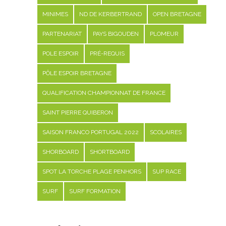
MINIMES
ND DE KERBERTRAND
OPEN BRETAGNE
PARTENARIAT
PAYS BIGOUDEN
PLOMEUR
POLE ESPOIR
PRÉ-REQUIS
PÔLE ESPOIR BRETAGNE
QUALIFICATION CHAMPIONNAT DE FRANCE
SAINT PIERRE QUIBERON
SAISON FRANCO PORTUGAL 2022
SCOLAIRES
SHORBOARD
SHORTBOARD
SPOT LA TORCHE PLAGE PENHORS
SUP RACE
SURF
SURF FORMATION