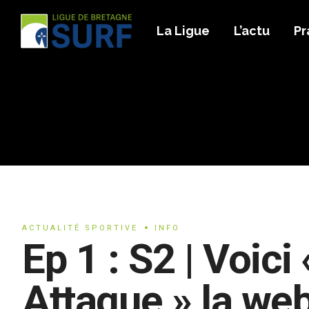
La Ligue
L’actu
Pr
ACTUALITÉ SPORTIVE
INFO
Ep 1 : S2 | Voic
Attaque » la web