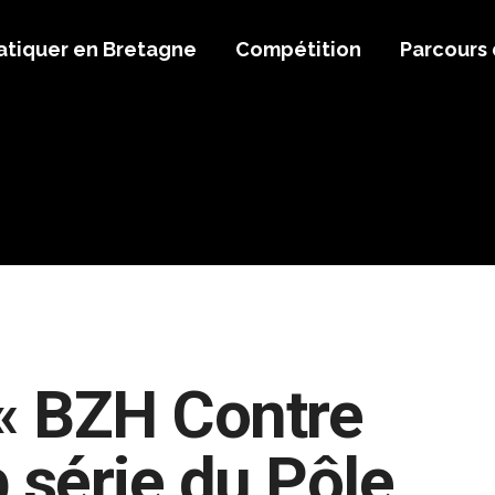
atiquer en Bretagne
Compétition
Parcours
i « BZH Contre
 série du Pôle