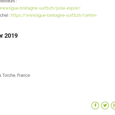
titeurs :
www.ligue-bretagne-surf.bzh/pole-espoir/
che) :
https://www.ligue-bretagne-surf.bzh/centre-
r 2019
La Torche, France