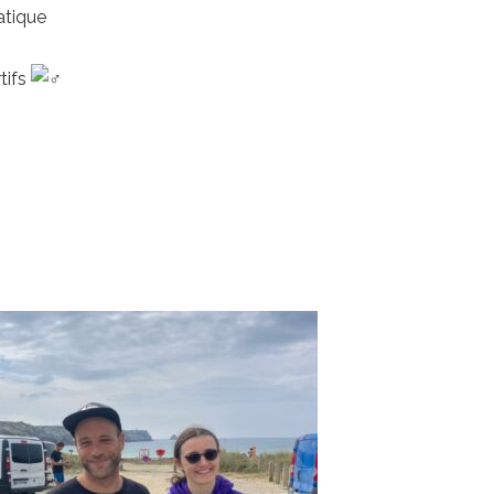
atique
tifs