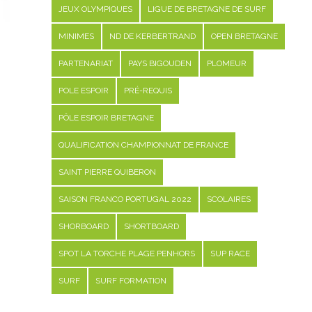
JEUX OLYMPIQUES
LIGUE DE BRETAGNE DE SURF
MINIMES
ND DE KERBERTRAND
OPEN BRETAGNE
PARTENARIAT
PAYS BIGOUDEN
PLOMEUR
POLE ESPOIR
PRÉ-REQUIS
PÔLE ESPOIR BRETAGNE
QUALIFICATION CHAMPIONNAT DE FRANCE
SAINT PIERRE QUIBERON
SAISON FRANCO PORTUGAL 2022
SCOLAIRES
SHORBOARD
SHORTBOARD
SPOT LA TORCHE PLAGE PENHORS
SUP RACE
SURF
SURF FORMATION