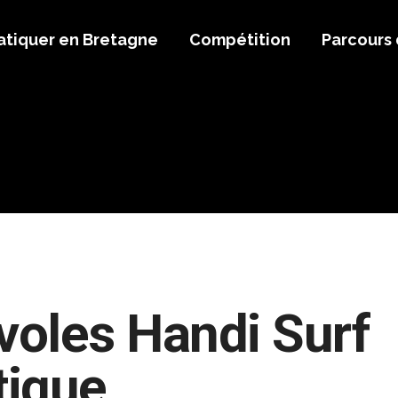
atiquer en Bretagne
Compétition
Parcours
oles Handi Surf
tique