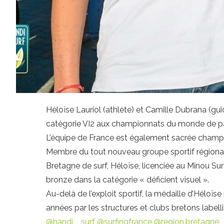
Héloïse Lauriol (athlète) et Camille Dubrana (gu
catégorie VI2 aux championnats du monde de pa
L’équipe de France est également sacrée cham
Membre du tout nouveau groupe sportif régional 
Bretagne de surf, Héloïse, licenciée au Minou Su
bronze dans la catégorie « déficient visuel ».
Au-delà de l’exploit sportif, la médaille d’Héloïs
années par les structures et clubs bretons labell
@handi__surf
@surfingfrance
@region.bretagne