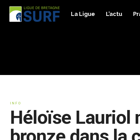
La Ligue
L’actu
Pr
INFO
Héloïse Lauriol 
bronze dans la 