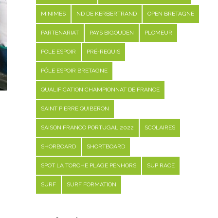
MINIMES
ND DE KERBERTRAND
OPEN BRETAGNE
PARTENARIAT
PAYS BIGOUDEN
PLOMEUR
POLE ESPOIR
PRÉ-REQUIS
PÔLE ESPOIR BRETAGNE
QUALIFICATION CHAMPIONNAT DE FRANCE
SAINT PIERRE QUIBERON
SAISON FRANCO PORTUGAL 2022
SCOLAIRES
SHORBOARD
SHORTBOARD
SPOT LA TORCHE PLAGE PENHORS
SUP RACE
SURF
SURF FORMATION