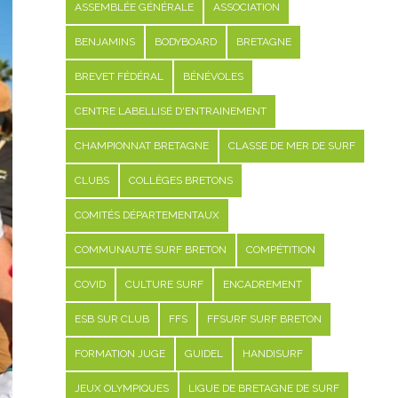
ASSEMBLÉE GÉNÉRALE
ASSOCIATION
BENJAMINS
BODYBOARD
BRETAGNE
BREVET FÉDÉRAL
BÉNÉVOLES
CENTRE LABELLISÉ D'ENTRAINEMENT
CHAMPIONNAT BRETAGNE
CLASSE DE MER DE SURF
CLUBS
COLLÈGES BRETONS
COMITÉS DÉPARTEMENTAUX
COMMUNAUTÉ SURF BRETON
COMPÉTITION
COVID
CULTURE SURF
ENCADREMENT
ESB SUR CLUB
FFS
FFSURF SURF BRETON
FORMATION JUGE
GUIDEL
HANDISURF
JEUX OLYMPIQUES
LIGUE DE BRETAGNE DE SURF