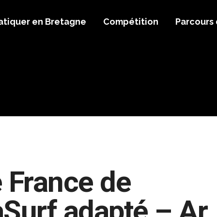
atiquer en Bretagne
Compétition
Parcours
e France de
aSurf adapté – Ar