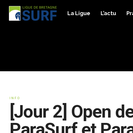
La Ligue
L’actu
Pr
INFO
[Jour 2] Open d
ParaSurf et Par