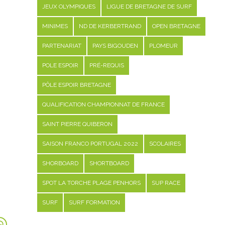
JEUX OLYMPIQUES
LIGUE DE BRETAGNE DE SURF
MINIMES
ND DE KERBERTRAND
OPEN BRETAGNE
PARTENARIAT
PAYS BIGOUDEN
PLOMEUR
POLE ESPOIR
PRÉ-REQUIS
PÔLE ESPOIR BRETAGNE
QUALIFICATION CHAMPIONNAT DE FRANCE
SAINT PIERRE QUIBERON
SAISON FRANCO PORTUGAL 2022
SCOLAIRES
SHORBOARD
SHORTBOARD
SPOT LA TORCHE PLAGE PENHORS
SUP RACE
SURF
SURF FORMATION