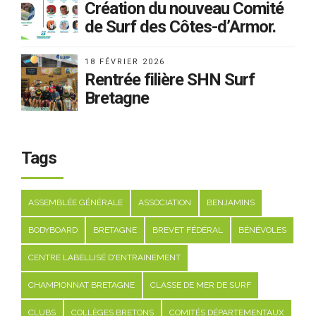
Création du nouveau Comité
de Surf des Côtes-d’Armor.
18 FÉVRIER 2026
Rentrée filière SHN Surf
Bretagne
Tags
ASSEMBLÉE GÉNÉRALE
ASSOCIATION
BENJAMINS
BODYBOARD
BRETAGNE
BREVET FÉDÉRAL
BÉNÉVOLES
CENTRE LABELLISÉ D'ENTRAINEMENT
CHAMPIONNAT BRETAGNE
CLASSE DE MER DE SURF
CLUBS
COLLÈGES BRETONS
COMITÉS DÉPARTEMENTAUX