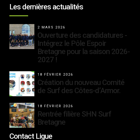
Les dernières actualités
2 MARS 2026
Ouverture des candidatures -
Intégrez le Pôle Espoir
Bretagne pour la saison 2026-
2027 !
18 FÉVRIER 2026
Création du nouveau Comité
de Surf des Côtes-d’Armor.
18 FÉVRIER 2026
Rentrée filière SHN Surf
Bretagne
Contact Ligue