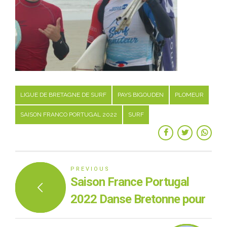
LIGUE DE BRETAGNE DE SURF
PAYS BIGOUDEN
PLOMEUR
SAISON FRANCO PORTUGAL 2022
SURF
PREVIOUS
Saison France Portugal
2022 Danse Bretonne pour
l'accueil des 22 surfeurs