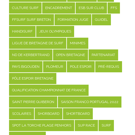
CULTURE SURF
ENCADREMENT
ESB SUR CLUB
FFS
FFSURF SURF BRETON
FORMATION JUGE
GUIDEL
HANDISURF
JEUX OLYMPIQUES
LIGUE DE BRETAGNE DE SURF
MINIMES
ND DE KERBERTRAND
OPEN BRETAGNE
PARTENARIAT
PAYS BIGOUDEN
PLOMEUR
POLE ESPOIR
PRÉ-REQUIS
PÔLE ESPOIR BRETAGNE
QUALIFICATION CHAMPIONNAT DE FRANCE
SAINT PIERRE QUIBERON
SAISON FRANCO PORTUGAL 2022
SCOLAIRES
SHORBOARD
SHORTBOARD
SPOT LA TORCHE PLAGE PENHORS
SUP RACE
SURF