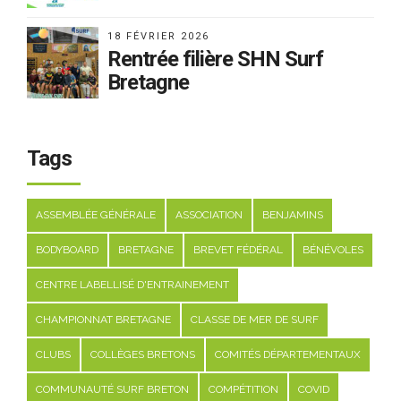
18 FÉVRIER 2026
Rentrée filière SHN Surf
Bretagne
Tags
ASSEMBLÉE GÉNÉRALE
ASSOCIATION
BENJAMINS
BODYBOARD
BRETAGNE
BREVET FÉDÉRAL
BÉNÉVOLES
CENTRE LABELLISÉ D'ENTRAINEMENT
CHAMPIONNAT BRETAGNE
CLASSE DE MER DE SURF
CLUBS
COLLÈGES BRETONS
COMITÉS DÉPARTEMENTAUX
COMMUNAUTÉ SURF BRETON
COMPÉTITION
COVID