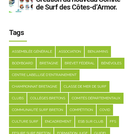
de Surf des Côtes-d’Armor.
Tags
ASSEMBLÉE GÉNÉRALE
ASSOCIATION
BENJAMINS
BODYBOARD
BRETAGNE
BREVET FÉDÉRAL
BÉNÉVOLES
CENTRE LABELLISÉ D'ENTRAINEMENT
CHAMPIONNAT BRETAGNE
CLASSE DE MER DE SURF
CLUBS
COLLÈGES BRETONS
COMITÉS DÉPARTEMENTAUX
COMMUNAUTÉ SURF BRETON
COMPÉTITION
COVID
CULTURE SURF
ENCADREMENT
ESB SUR CLUB
FFS
FFSURF SURF BRETON
FORMATION JUGE
GUIDEL