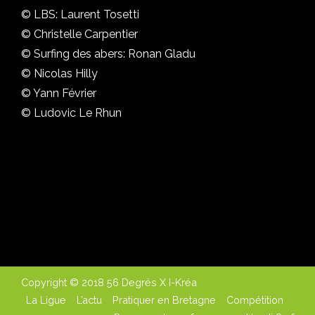
© LBS: Laurent Tosetti
© Christelle Carpentier
© Surfing des abers: Ronan Gladu
© Nicolas Hilly
© Yann Février
© Ludovic Le Rhun
Copyright © 2018 56 Degrés X I-Kréa
La Ligue
L’actu
Pratiquer en Bretagne
Compétition