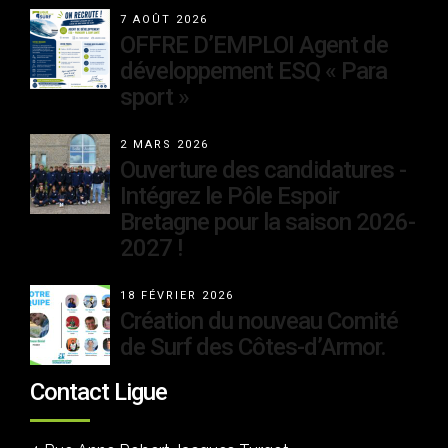
7 AOÛT 2026
OFFRE D’EMPLOI Agent de
développement ESQ « Para
sport »
2 MARS 2026
Ouverture des candidatures -
Intégrez le Pôle Espoir
Bretagne pour la saison 2026-
2027 !
18 FÉVRIER 2026
Création du nouveau Comité
de Surf des Côtes-d’Armor.
Contact Ligue