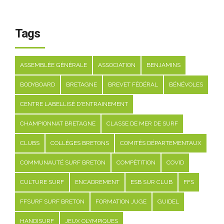
Tags
ASSEMBLÉE GÉNÉRALE
ASSOCIATION
BENJAMINS
BODYBOARD
BRETAGNE
BREVET FÉDÉRAL
BÉNÉVOLES
CENTRE LABELLISÉ D'ENTRAINEMENT
CHAMPIONNAT BRETAGNE
CLASSE DE MER DE SURF
CLUBS
COLLÈGES BRETONS
COMITÉS DÉPARTEMENTAUX
COMMUNAUTÉ SURF BRETON
COMPÉTITION
COVID
CULTURE SURF
ENCADREMENT
ESB SUR CLUB
FFS
FFSURF SURF BRETON
FORMATION JUGE
GUIDEL
HANDISURF
JEUX OLYMPIQUES