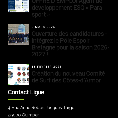
OFFRE D’EMPLOI Agent de
développement ESQ « Para
sport »
2 MARS 2026
Ouverture des candidatures -
Intégrez le Pôle Espoir
Bretagne pour la saison 2026-
2027 !
18 FÉVRIER 2026
Création du nouveau Comité
de Surf des Côtes-d’Armor.
Contact Ligue
4 Rue Anne Robert Jacques Turgot
29000 Quimper