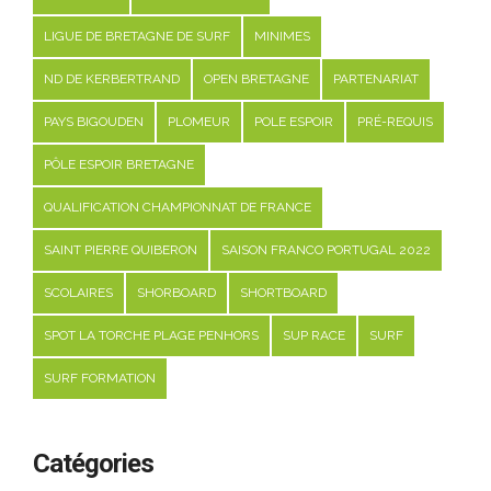
LIGUE DE BRETAGNE DE SURF
MINIMES
ND DE KERBERTRAND
OPEN BRETAGNE
PARTENARIAT
PAYS BIGOUDEN
PLOMEUR
POLE ESPOIR
PRÉ-REQUIS
PÔLE ESPOIR BRETAGNE
QUALIFICATION CHAMPIONNAT DE FRANCE
SAINT PIERRE QUIBERON
SAISON FRANCO PORTUGAL 2022
SCOLAIRES
SHORBOARD
SHORTBOARD
SPOT LA TORCHE PLAGE PENHORS
SUP RACE
SURF
SURF FORMATION
Catégories