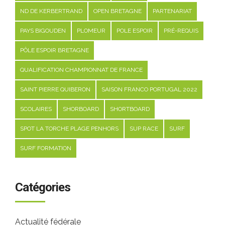
ND DE KERBERTRAND
OPEN BRETAGNE
PARTENARIAT
PAYS BIGOUDEN
PLOMEUR
POLE ESPOIR
PRÉ-REQUIS
PÔLE ESPOIR BRETAGNE
QUALIFICATION CHAMPIONNAT DE FRANCE
SAINT PIERRE QUIBERON
SAISON FRANCO PORTUGAL 2022
SCOLAIRES
SHORBOARD
SHORTBOARD
SPOT LA TORCHE PLAGE PENHORS
SUP RACE
SURF
SURF FORMATION
Catégories
Actualité fédérale