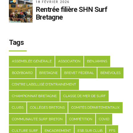
18 FÉVRIER 2026
Rentrée filière SHN Surf
Bretagne
Tags
ASSEMBLÉE GÉNÉRALE
ASSOCIATION
BENJAMINS
BODYBOARD
BRETAGNE
BREVET FÉDÉRAL
BÉNÉVOLES
CENTRE LABELLISÉ D'ENTRAINEMENT
CHAMPIONNAT BRETAGNE
CLASSE DE MER DE SURF
CLUBS
COLLÈGES BRETONS
COMITÉS DÉPARTEMENTAUX
COMMUNAUTÉ SURF BRETON
COMPÉTITION
COVID
CULTURE SURF
ENCADREMENT
ESB SUR CLUB
FFS