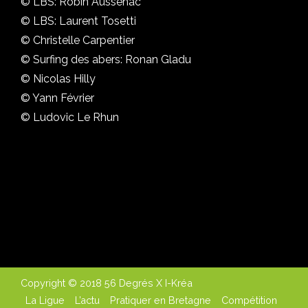
© LBS: Robin Aussenac
© LBS: Laurent Tosetti
© Christelle Carpentier
© Surfing des abers: Ronan Gladu
© Nicolas Hilly
© Yann Février
© Ludovic Le Rhun
Copyright © 2018 56 Degrés X I-Kréa
La Ligue
L’actu
Pratiquer en Bretagne
Compétition