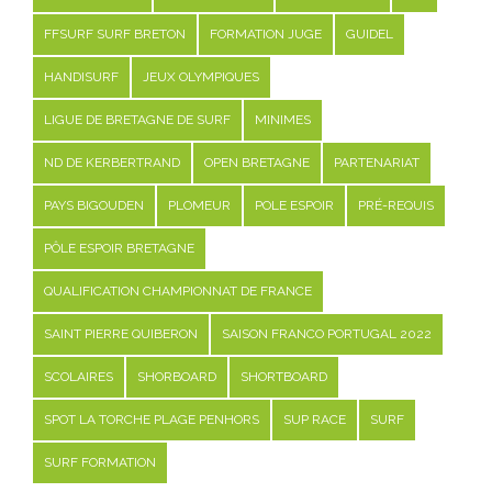
FFSURF SURF BRETON
FORMATION JUGE
GUIDEL
HANDISURF
JEUX OLYMPIQUES
LIGUE DE BRETAGNE DE SURF
MINIMES
ND DE KERBERTRAND
OPEN BRETAGNE
PARTENARIAT
PAYS BIGOUDEN
PLOMEUR
POLE ESPOIR
PRÉ-REQUIS
PÔLE ESPOIR BRETAGNE
QUALIFICATION CHAMPIONNAT DE FRANCE
SAINT PIERRE QUIBERON
SAISON FRANCO PORTUGAL 2022
SCOLAIRES
SHORBOARD
SHORTBOARD
SPOT LA TORCHE PLAGE PENHORS
SUP RACE
SURF
SURF FORMATION