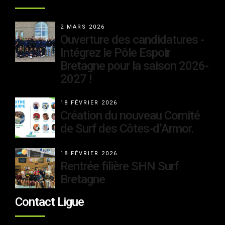
2 MARS 2026
Ouverture des candidatures -
Intégrez le Pôle Espoir
Bretagne pour la saison 2026-
2027 !
18 FÉVRIER 2026
Création du nouveau Comité
de Surf des Côtes-d’Armor.
18 FÉVRIER 2026
Rentrée filière SHN Surf
Bretagne
Contact Ligue