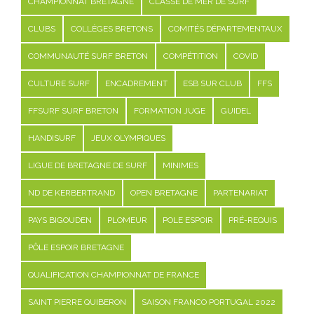
CHAMPIONNAT BRETAGNE
CLASSE DE MER DE SURF
CLUBS
COLLÈGES BRETONS
COMITÉS DÉPARTEMENTAUX
COMMUNAUTÉ SURF BRETON
COMPÉTITION
COVID
CULTURE SURF
ENCADREMENT
ESB SUR CLUB
FFS
FFSURF SURF BRETON
FORMATION JUGE
GUIDEL
HANDISURF
JEUX OLYMPIQUES
LIGUE DE BRETAGNE DE SURF
MINIMES
ND DE KERBERTRAND
OPEN BRETAGNE
PARTENARIAT
PAYS BIGOUDEN
PLOMEUR
POLE ESPOIR
PRÉ-REQUIS
PÔLE ESPOIR BRETAGNE
QUALIFICATION CHAMPIONNAT DE FRANCE
SAINT PIERRE QUIBERON
SAISON FRANCO PORTUGAL 2022