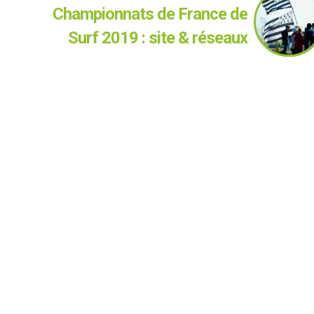
Championnats de France de
Surf 2019 : site & réseaux
sociaux de la LBS à l'heure du
rendez-vous national!