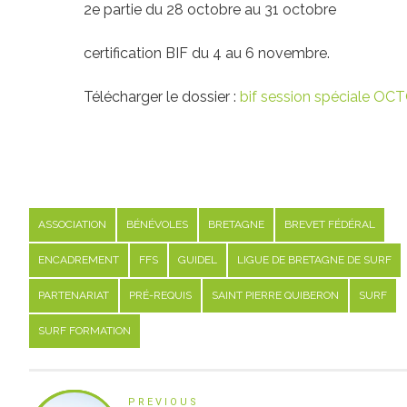
2e partie du 28 octobre au 31 octobre
certification BIF du 4 au 6 novembre.
Télécharger le dossier :
bif session spéciale O
ASSOCIATION
BÉNÉVOLES
BRETAGNE
BREVET FÉDÉRAL
ENCADREMENT
FFS
GUIDEL
LIGUE DE BRETAGNE DE SURF
PARTENARIAT
PRÉ-REQUIS
SAINT PIERRE QUIBERON
SURF
SURF FORMATION
PREVIOUS