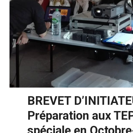
BREVET D’INITIAT
Préparation aux TE
spéciale en Octob