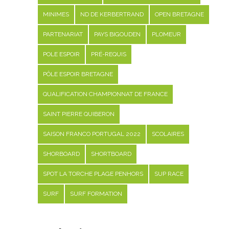
MINIMES
ND DE KERBERTRAND
OPEN BRETAGNE
PARTENARIAT
PAYS BIGOUDEN
PLOMEUR
POLE ESPOIR
PRÉ-REQUIS
PÔLE ESPOIR BRETAGNE
QUALIFICATION CHAMPIONNAT DE FRANCE
SAINT PIERRE QUIBERON
SAISON FRANCO PORTUGAL 2022
SCOLAIRES
SHORBOARD
SHORTBOARD
SPOT LA TORCHE PLAGE PENHORS
SUP RACE
SURF
SURF FORMATION