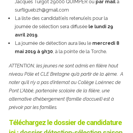
Jacques Turgot 29000 QUIMPER ou
par mail
à
surfliguebzh@gmail.com
La liste des candidat(e)s retenu(e)s pour la
journée de sélection sera diffusée
le lundi 29
avril 2019
.
La journée de détection aura lieu le
mercredi 8
mai 2019 à 9h30
, à la pointe de la Torche.
ATTENTION, les jeunes ne sont admis en filière haut
niveau Pôle et CLE Bretagne qu’à partir de la 4ème. A
noter qu’il n’y a pas d’internat au Collège Laënnec de
Pont L’Abbé, partenaire scolaire de la filière, une
alternative d’hébergement (famille d’accueil) est à
prévoir par les familles.
Téléchargez le dossier de candidature
ici :
dossier détection-sélection saison