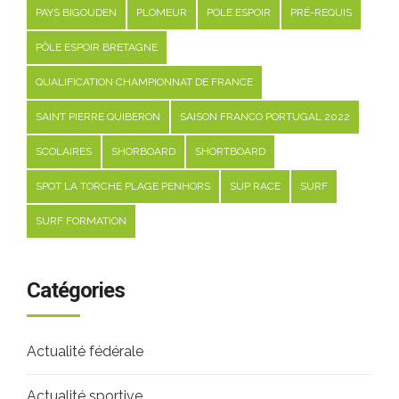
PAYS BIGOUDEN
PLOMEUR
POLE ESPOIR
PRÉ-REQUIS
PÔLE ESPOIR BRETAGNE
QUALIFICATION CHAMPIONNAT DE FRANCE
SAINT PIERRE QUIBERON
SAISON FRANCO PORTUGAL 2022
SCOLAIRES
SHORBOARD
SHORTBOARD
SPOT LA TORCHE PLAGE PENHORS
SUP RACE
SURF
SURF FORMATION
Catégories
Actualité fédérale
Actualité sportive