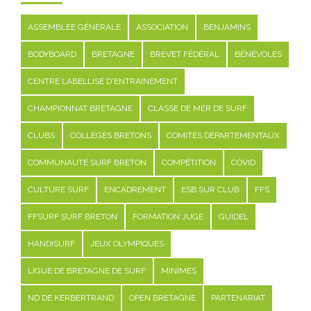
ASSEMBLÉE GÉNÉRALE
ASSOCIATION
BENJAMINS
BODYBOARD
BRETAGNE
BREVET FÉDÉRAL
BÉNÉVOLES
CENTRE LABELLISÉ D'ENTRAINEMENT
CHAMPIONNAT BRETAGNE
CLASSE DE MER DE SURF
CLUBS
COLLÈGES BRETONS
COMITÉS DÉPARTEMENTAUX
COMMUNAUTÉ SURF BRETON
COMPÉTITION
COVID
CULTURE SURF
ENCADREMENT
ESB SUR CLUB
FFS
FFSURF SURF BRETON
FORMATION JUGE
GUIDEL
HANDISURF
JEUX OLYMPIQUES
LIGUE DE BRETAGNE DE SURF
MINIMES
ND DE KERBERTRAND
OPEN BRETAGNE
PARTENARIAT