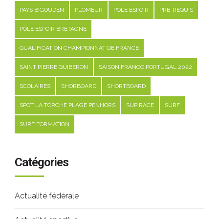
PAYS BIGOUDEN
PLOMEUR
POLE ESPOIR
PRÉ-REQUIS
PÔLE ESPOIR BRETAGNE
QUALIFICATION CHAMPIONNAT DE FRANCE
SAINT PIERRE QUIBERON
SAISON FRANCO PORTUGAL 2022
SCOLAIRES
SHORBOARD
SHORTBOARD
SPOT LA TORCHE PLAGE PENHORS
SUP RACE
SURF
SURF FORMATION
Catégories
Actualité fédérale